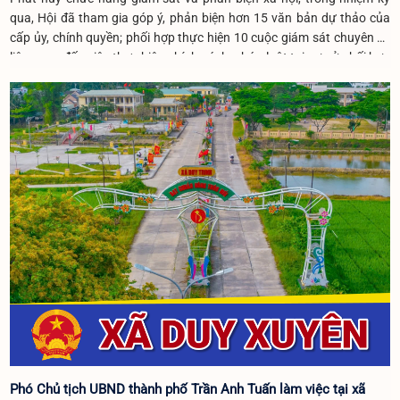
qua, Hội đã tham gia góp ý, phản biện hơn 15 văn bản dự thảo của
cấp ủy, chính quyền; phối hợp thực hiện 10 cuộc giám sát chuyên đề
liên quan đến việc thực hiện chính sách, pháp luật tại cơ sở.phối hợp
tổ chức 12 buổi nói chuyện truyền thống, giáo dục lòng yêu nước,
truyền thống cách mạng cho hơn 1.200 lượt đoàn viên, thanh niên và
học sinh.
Phó Chủ tịch UBND thành phố Trần Anh Tuấn làm việc tại xã