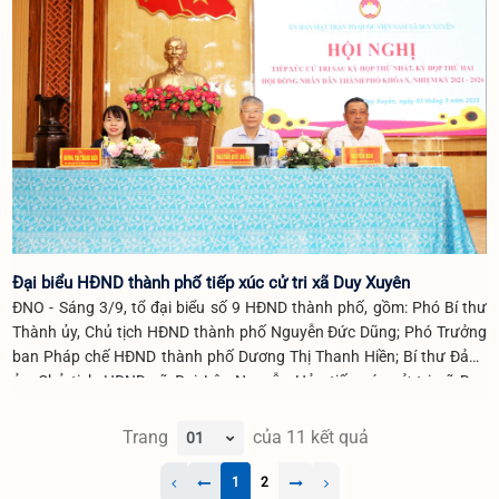
Đại biểu HĐND thành phố tiếp xúc cử tri xã Duy Xuyên
ĐNO - Sáng 3/9, tổ đại biểu số 9 HĐND thành phố, gồm: Phó Bí thư
Thành ủy, Chủ tịch HĐND thành phố Nguyễn Đức Dũng; Phó Trưởng
ban Pháp chế HĐND thành phố Dương Thị Thanh Hiền; Bí thư Đảng
ủy, Chủ tịch HĐND xã Đại Lộc Nguyễn Hảo tiếp xúc cử tri xã Duy
Xuyên sau kỳ họp thứ 1, thứ 2 HĐND thành phố khóa X, nhiệm kỳ
2021 - 2026.
Trang
của
11
kết quả
1
2