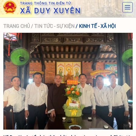
TRANG THÔNG TIN ĐIỆN TỬ
XÃ DUY XUYÊN
TRANG CHỦ
/ TIN TỨC - SỰ KIỆN
/ KINH TẾ - XÃ HỘI