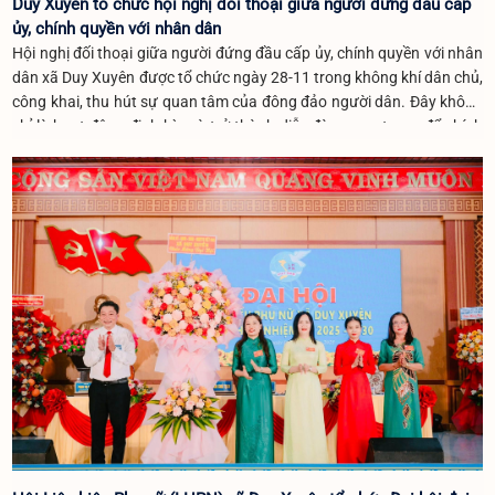
Duy Xuyên tổ chức hội nghị đối thoại giữa người đứng đầu cấp
ủy, chính quyền với nhân dân
Hội nghị đối thoại giữa người đứng đầu cấp ủy, chính quyền với nhân
dân xã Duy Xuyên được tổ chức ngày 28-11 trong không khí dân chủ,
công khai, thu hút sự quan tâm của đông đảo người dân. Đây không
chỉ là hoạt động định kỳ mà trở thành diễn đàn quan trọng để chính
quyền lắng nghe, giải quyết những vấn đề dân sinh bức thiết, đặc biệt
sau các đợt mưa lũ vừa qua.