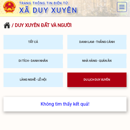
TRANG THÔNG TIN ĐIỆN TỬ
XÃ DUY XUYÊN
/ DUY XUYÊN ĐẤT VÀ NGƯỜI
TẤT CẢ
DANH LAM - THẮNG CẢNH
DI TÍCH - DANH NHÂN
NHÀ HÀNG - QUÁN ĂN
LÀNG NGHỀ - LỄ HỘI
DU LỊCH DUY XUYÊN
Không tìm thấy kết quả!