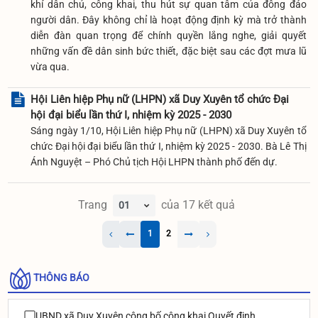
khí dân chủ, công khai, thu hút sự quan tâm của đông đảo
người dân. Đây không chỉ là hoạt động định kỳ mà trở thành
diễn đàn quan trọng để chính quyền lắng nghe, giải quyết
những vấn đề dân sinh bức thiết, đặc biệt sau các đợt mưa lũ
vừa qua.
Hội Liên hiệp Phụ nữ (LHPN) xã Duy Xuyên tổ chức Đại
hội đại biểu lần thứ I, nhiệm kỳ 2025 - 2030
Sáng ngày 1/10, Hội Liên hiệp Phụ nữ (LHPN) xã Duy Xuyên tổ
chức Đại hội đại biểu lần thứ I, nhiệm kỳ 2025 - 2030. Bà Lê Thị
Ánh Nguyệt – Phó Chủ tịch Hội LHPN thành phố đến dự.
Trang
của
17
kết quả
1
2
THÔNG BÁO
UBND xã Duy Xuyên công bố công khai Quyết định