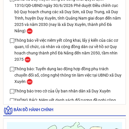
1310/QĐ-UBND ngày 30/6/2026 Phê duyệt Điều chỉnh cục
bộ Quy hoạch chung các xã Duy Sơn, xã Duy Trung, xã Duy
Trinh, huyện Duy Xuyên, tỉnh Quảng Nam giai đoạn đến năm
2025 và năm 2030 (nay là xã Duy Xuyên, thành phố Đà
Nẵng)
Thông báo về việc niêm yết công khai, lấy ý kiến của các cơ
quan, tổ chức, cá nhân và cộng đồng dân cư về hồ sơ Quy
hoạch chung thành phố Đà Nẵng đến năm 2050, tầm nhìn
2075
Thông báo: Tuyển dụng lao động hợp đồng phụ trách
chuyển đổi số, công nghệ thông tin làm việc tại UBND xã Duy
Xuyên
Thông báo treo cờ của Ủy ban nhân dân xã Duy Xuyên
THÔNG BÁO: Niêm yết danh sách đối tượng đề nghị công
nhận và giải quyết chế đệ thương binh theo Nghị định
BẢN ĐỒ HÀNH CHÍNH
131/2021/NĐ-CP ngày 30/12/2021 của Chính phủ
Thông báo rà soát danh sách người dân đủ điều kiện để cấp
BHYT xã An toàn khu của xã Duy Xuyên