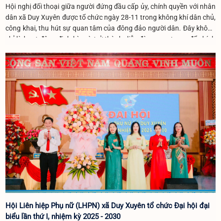
Hội nghị đối thoại giữa người đứng đầu cấp ủy, chính quyền với nhân
dân xã Duy Xuyên được tổ chức ngày 28-11 trong không khí dân chủ,
công khai, thu hút sự quan tâm của đông đảo người dân. Đây không
chỉ là hoạt động định kỳ mà trở thành diễn đàn quan trọng để chính
quyền lắng nghe, giải quyết những vấn đề dân sinh bức thiết, đặc biệt
sau các đợt mưa lũ vừa qua.
Hội Liên hiệp Phụ nữ (LHPN) xã Duy Xuyên tổ chức Đại hội đại
biểu lần thứ I, nhiệm kỳ 2025 - 2030