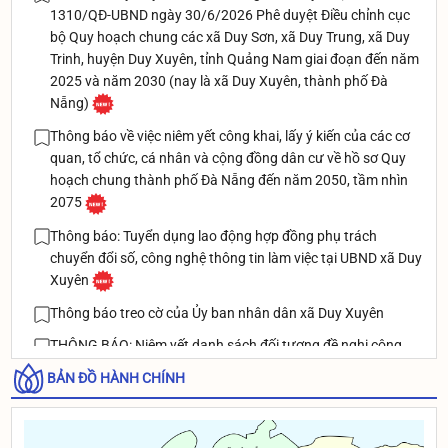
1310/QĐ-UBND ngày 30/6/2026 Phê duyệt Điều chỉnh cục
bộ Quy hoạch chung các xã Duy Sơn, xã Duy Trung, xã Duy
Trinh, huyện Duy Xuyên, tỉnh Quảng Nam giai đoạn đến năm
2025 và năm 2030 (nay là xã Duy Xuyên, thành phố Đà
Nẵng)
Thông báo về việc niêm yết công khai, lấy ý kiến của các cơ
quan, tổ chức, cá nhân và cộng đồng dân cư về hồ sơ Quy
hoạch chung thành phố Đà Nẵng đến năm 2050, tầm nhìn
2075
Thông báo: Tuyển dụng lao động hợp đồng phụ trách
chuyển đổi số, công nghệ thông tin làm việc tại UBND xã Duy
Xuyên
Thông báo treo cờ của Ủy ban nhân dân xã Duy Xuyên
THÔNG BÁO: Niêm yết danh sách đối tượng đề nghị công
nhận và giải quyết chế đệ thương binh theo Nghị định
BẢN ĐỒ HÀNH CHÍNH
131/2021/NĐ-CP ngày 30/12/2021 của Chính phủ
Thông báo rà soát danh sách người dân đủ điều kiện để cấp
BHYT xã An toàn khu của xã Duy Xuyên