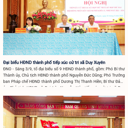
Đại biểu HĐND thành phố tiếp xúc cử tri xã Duy Xuyên
ĐNO - Sáng 3/9, tổ đại biểu số 9 HĐND thành phố, gồm: Phó Bí thư
Thành ủy, Chủ tịch HĐND thành phố Nguyễn Đức Dũng; Phó Trưởng
ban Pháp chế HĐND thành phố Dương Thị Thanh Hiền; Bí thư Đảng
ủy, Chủ tịch HĐND xã Đại Lộc Nguyễn Hảo tiếp xúc cử tri xã Duy
Xuyên sau kỳ họp thứ 1, thứ 2 HĐND thành phố khóa X, nhiệm kỳ
2021 - 2026.