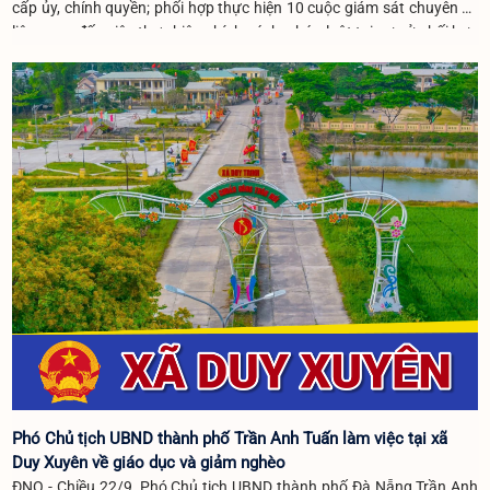
cấp ủy, chính quyền; phối hợp thực hiện 10 cuộc giám sát chuyên đề
liên quan đến việc thực hiện chính sách, pháp luật tại cơ sở.phối hợp
tổ chức 12 buổi nói chuyện truyền thống, giáo dục lòng yêu nước,
truyền thống cách mạng cho hơn 1.200 lượt đoàn viên, thanh niên và
học sinh.
Phó Chủ tịch UBND thành phố Trần Anh Tuấn làm việc tại xã
Duy Xuyên về giáo dục và giảm nghèo
ĐNO - Chiều 22/9, Phó Chủ tịch UBND thành phố Đà Nẵng Trần Anh