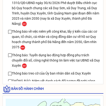
1310/QĐ-UBND ngày 30/6/2026 Phê duyệt Điều chỉnh cục
bộ Quy hoạch chung các xã Duy Sơn, xã Duy Trung, xã Duy
Trinh, huyện Duy Xuyên, tỉnh Quảng Nam giai đoạn đến năm
2025 và năm 2030 (nay là xã Duy Xuyên, thành phố Đà
Nẵng)
Thông báo về việc niêm yết công khai, lấy ý kiến của các cơ
quan, tổ chức, cá nhân và cộng đồng dân cư về hồ sơ Quy
hoạch chung thành phố Đà Nẵng đến năm 2050, tầm nhìn
2075
Thông báo: Tuyển dụng lao động hợp đồng phụ trách
chuyển đổi số, công nghệ thông tin làm việc tại UBND xã Duy
Xuyên
Thông báo treo cờ của Ủy ban nhân dân xã Duy Xuyên
THÔNG BÁO: Niêm yết danh sách đối tượng đề nghị công
nhận và giải quyết chế đệ thương binh theo Nghị định
BẢN ĐỒ HÀNH CHÍNH
131/2021/NĐ-CP ngày 30/12/2021 của Chính phủ
Thông báo rà soát danh sách người dân đủ điều kiện để cấp
BHYT xã An toàn khu của xã Duy Xuyên