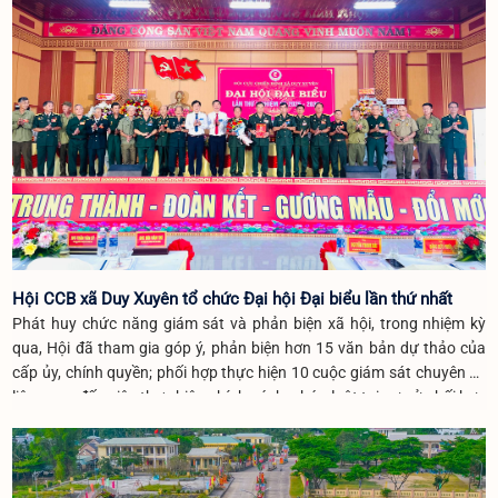
Hội CCB xã Duy Xuyên tổ chức Đại hội Đại biểu lần thứ nhất
Phát huy chức năng giám sát và phản biện xã hội, trong nhiệm kỳ
qua, Hội đã tham gia góp ý, phản biện hơn 15 văn bản dự thảo của
cấp ủy, chính quyền; phối hợp thực hiện 10 cuộc giám sát chuyên đề
liên quan đến việc thực hiện chính sách, pháp luật tại cơ sở.phối hợp
tổ chức 12 buổi nói chuyện truyền thống, giáo dục lòng yêu nước,
truyền thống cách mạng cho hơn 1.200 lượt đoàn viên, thanh niên và
học sinh.