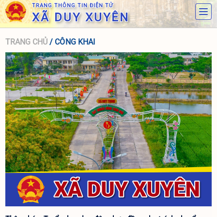
TRANG THÔNG TIN ĐIỆN TỬ
XÃ DUY XUYÊN
TRANG CHỦ
/ CÔNG KHAI