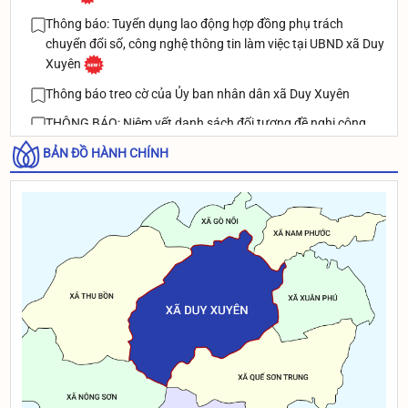
Thông báo: Tuyển dụng lao động hợp đồng phụ trách
chuyển đổi số, công nghệ thông tin làm việc tại UBND xã Duy
Xuyên
Thông báo treo cờ của Ủy ban nhân dân xã Duy Xuyên
THÔNG BÁO: Niêm yết danh sách đối tượng đề nghị công
nhận và giải quyết chế đệ thương binh theo Nghị định
BẢN ĐỒ HÀNH CHÍNH
131/2021/NĐ-CP ngày 30/12/2021 của Chính phủ
Thông báo rà soát danh sách người dân đủ điều kiện để cấp
BHYT xã An toàn khu của xã Duy Xuyên
Thông báo: Niêm yết Danh sách đối tượng đề nghị công
nhận và giải quyết chế độ thương binh theo Nghị định
131/2021/NĐ-CP của chính phủ
Thông báo: Niêm yết Danh sách đối tượng đề nghị công
nhận và giải quyết chế độ thương binh theo Nghị định
131/2021/NĐ-CP của chính phủ