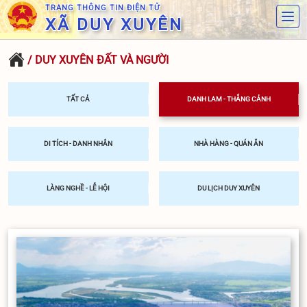
TRANG THÔNG TIN ĐIỆN TỬ
XÃ DUY XUYÊN
/ DUY XUYÊN ĐẤT VÀ NGƯỜI
TẤT CẢ
DANH LAM - THẮNG CẢNH
DI TÍCH - DANH NHÂN
NHÀ HÀNG - QUÁN ĂN
LÀNG NGHỀ - LỄ HỘI
DU LỊCH DUY XUYÊN