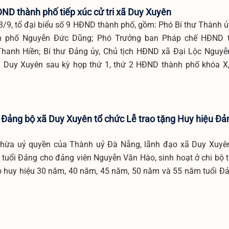
ĐND thành phố tiếp xúc cử tri xã Duy Xuyên
/9, tổ đại biểu số 9 HĐND thành phố, gồm: Phó Bí thư Thành ủy
 phố Nguyễn Đức Dũng; Phó Trưởng ban Pháp chế HĐND 
hanh Hiền; Bí thư Đảng ủy, Chủ tịch HĐND xã Đại Lộc Nguyễ
xã Duy Xuyên sau kỳ họp thứ 1, thứ 2 HĐND thành phố khóa X
 Đảng bộ xã Duy Xuyên tổ chức Lễ trao tặng Huy hiệu Đả
, thừa uỷ quyền của Thành uỷ Đà Nẵng, lãnh đạo xã Duy Xuyê
 tuổi Đảng cho đảng viên Nguyễn Văn Hào, sinh hoạt ở chi bộ 
o huy hiệu 30 năm, 40 năm, 45 năm, 50 năm và 55 năm tuổi Đ