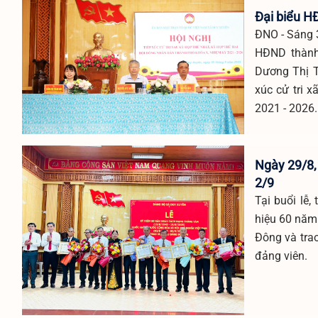
Đại biểu H
ĐNO - Sáng 3
HĐND thành
Dương Thị T
xúc cử tri 
2021 - 2026.
Ngày 29/8,
2/9
Tại buổi lễ
hiệu 60 năm
Đông và tra
đảng viên.