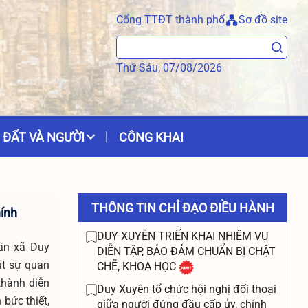
Cổng TTĐT thành phố
Sơ đồ site
Thứ Sáu, 07/08/2026
 ĐẤT VÀ NGƯỜI
CÔNG KHAI
THÔNG TIN CHỈ ĐẠO ĐIỀU HÀNH
hính
DUY XUYÊN TRIỂN KHAI NHIỆM VỤ
dân xã Duy
DIỄN TẬP, BẢO ĐẢM CHUẨN BỊ CHẶT
út sự quan
CHẼ, KHOA HỌC
thành diễn
Duy Xuyên tổ chức hội nghị đối thoại
bức thiết,
giữa người đứng đầu cấp ủy, chính