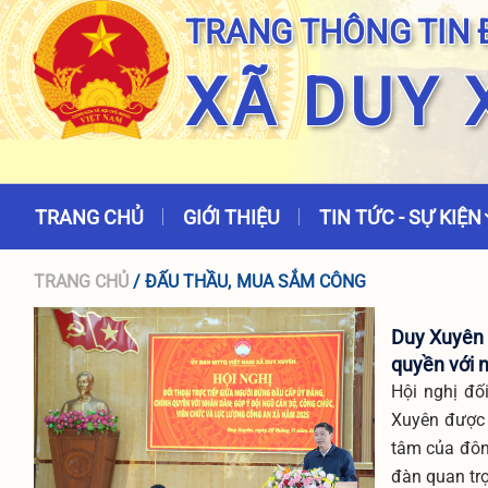
TRANG THÔNG TIN 
XÃ DUY 
TRANG CHỦ
GIỚI THIỆU
TIN TỨC - SỰ KIỆN
TRANG CHỦ
/ ĐẤU THẦU, MUA SẮM CÔNG
Duy Xuyên t
quyền với 
Hội nghị đố
Xuyên được 
tâm của đôn
đàn quan trọ