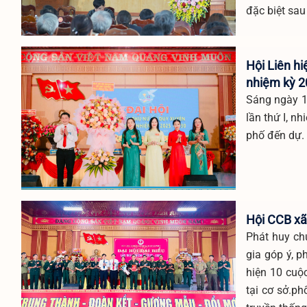
đặc biệt sau
Hội Liên hi
nhiệm kỳ 2
Sáng ngày 1
lần thứ I, n
phố đến dự.
Hội CCB xã 
Phát huy ch
gia góp ý, p
hiện 10 cuộc
tại cơ sở.ph