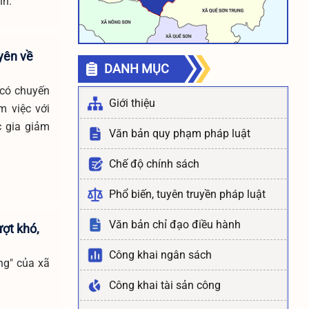
nh.
yên về
DANH MỤC
 có chuyến
Giới thiệu
m việc với
c gia giảm
Văn bản quy phạm pháp luật
Chế độ chính sách
Phổ biến, tuyên truyền pháp luật
Văn bản chỉ đạo điều hành
ợt khó,
Công khai ngân sách
ng" của xã
Công khai tài sản công