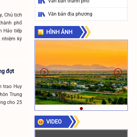
Văn bản thành phố
Văn bản địa phương
, Chủ tịch
thành phố
n Hảo tiếp
HÌNH ẢNH
, nhiệm kỳ
ng đợt
n trao Huy
thôn Trung
ảng cho 25
VIDEO