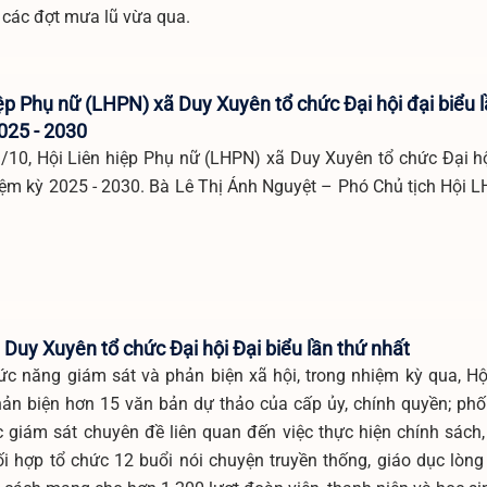
 các đợt mưa lũ vừa qua.
ệp Phụ nữ (LHPN) xã Duy Xuyên tổ chức Đại hội đại biểu lầ
025 - 2030
/10, Hội Liên hiệp Phụ nữ (LHPN) xã Duy Xuyên tổ chức Đại hộ
hiệm kỳ 2025 - 2030. Bà Lê Thị Ánh Nguyệt – Phó Chủ tịch Hội 
Duy Xuyên tổ chức Đại hội Đại biểu lần thứ nhất
ức năng giám sát và phản biện xã hội, trong nhiệm kỳ qua, H
hản biện hơn 15 văn bản dự thảo của cấp ủy, chính quyền; phố
 giám sát chuyên đề liên quan đến việc thực hiện chính sách,
ối hợp tổ chức 12 buổi nói chuyện truyền thống, giáo dục lòng