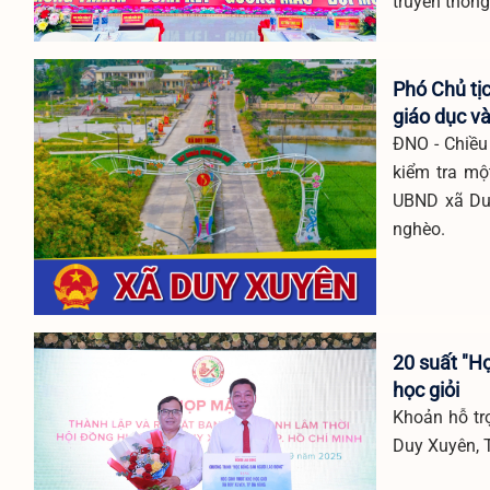
truyền thống
Phó Chủ tị
giáo dục v
ĐNO - Chiều
kiểm tra mộ
UBND xã Duy
nghèo.
20 suất "H
học giỏi
Khoản hỗ trợ
Duy Xuyên, 