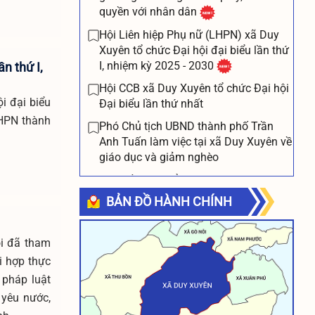
quyền với nhân dân
Hội Liên hiệp Phụ nữ (LHPN) xã Duy
Xuyên tổ chức Đại hội đại biểu lần thứ
I, nhiệm kỳ 2025 - 2030
n thứ I,
Hội CCB xã Duy Xuyên tổ chức Đại hội
i đại biểu
Đại biểu lần thứ nhất
LHPN thành
Phó Chủ tịch UBND thành phố Trần
Anh Tuấn làm việc tại xã Duy Xuyên về
giáo dục và giảm nghèo
20 suất "Học bổng Báo Người Lao
Động" tặng học sinh Duy Xuyên vượt
BẢN ĐỒ HÀNH CHÍNH
khó, học giỏi
Hai xã Duy Xuyên và Đồng Dương kết
ội đã tham
nghĩa với xã Phước Hiệp
i hợp thực
Trường THPT Nguyễn Hiền (xã Duy
 pháp luật
Xuyên) tổ chức lễ khai giảng năm học
 yêu nước,
mới 2025-2026