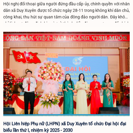
Hội nghị đối thoại giữa người đứng đầu cấp ủy, chính quyền với nhân
dân xã Duy Xuyên được tổ chức ngày 28-11 trong không khí dân chủ,
công khai, thu hút sự quan tâm của đông đảo người dân. Đây không
chỉ là hoạt động định kỳ mà trở thành diễn đàn quan trọng để chính
quyền lắng nghe, giải quyết những vấn đề dân sinh bức thiết, đặc biệt
sau các đợt mưa lũ vừa qua.
Hội Liên hiệp Phụ nữ (LHPN) xã Duy Xuyên tổ chức Đại hội đại
biểu lần thứ I, nhiệm kỳ 2025 - 2030