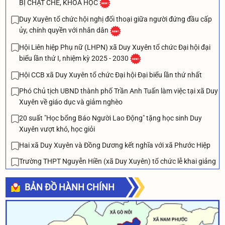
BỊ CHẶT CHẼ, KHOA HỌC
Duy Xuyên tổ chức hội nghị đối thoại giữa người đứng đầu cấp
ủy, chính quyền với nhân dân
Hội Liên hiệp Phụ nữ (LHPN) xã Duy Xuyên tổ chức Đại hội đại
biểu lần thứ I, nhiệm kỳ 2025 - 2030
Hội CCB xã Duy Xuyên tổ chức Đại hội Đại biểu lần thứ nhất
Phó Chủ tịch UBND thành phố Trần Anh Tuấn làm việc tại xã Duy
Xuyên về giáo dục và giảm nghèo
20 suất "Học bổng Báo Người Lao Động" tặng học sinh Duy
Xuyên vượt khó, học giỏi
Hai xã Duy Xuyên và Đồng Dương kết nghĩa với xã Phước Hiệp
Trường THPT Nguyễn Hiền (xã Duy Xuyên) tổ chức lễ khai giảng
năm học mới 2025-2026
BẢN ĐỒ HÀNH CHÍNH