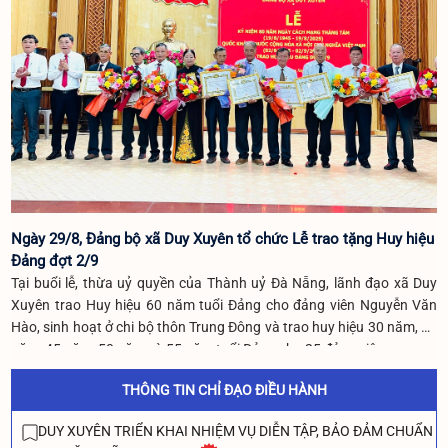
Ngày 29/8, Đảng bộ xã Duy Xuyên tổ chức Lễ trao tặng Huy hiệu
Đảng đợt 2/9
Tại buổi lễ, thừa uỷ quyền của Thành uỷ Đà Nẵng, lãnh đạo xã Duy
Xuyên trao Huy hiệu 60 năm tuổi Đảng cho đảng viên Nguyễn Văn
Hào, sinh hoạt ở chi bộ thôn Trung Đông và trao huy hiệu 30 năm, 40
năm, 45 năm, 50 năm và 55 năm tuổi Đảng cho 25 đảng viên.
THÔNG TIN CHỈ ĐẠO ĐIỀU HÀNH
DUY XUYÊN TRIỂN KHAI NHIỆM VỤ DIỄN TẬP, BẢO ĐẢM CHUẨN