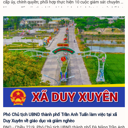
cấp ủy, chính quyền; phối hợp thực hiện 10 cuộc giám sát chuyên đề
liên quan đến việc thực hiện chính sách, pháp luật tại cơ sở.phối hợp
tổ chức 12 buổi nói chuyện truyền thống, giáo dục lòng yêu nước,
truyền thống cách mạng cho hơn 1.200 lượt đoàn viên, thanh niên và
học sinh.
Phó Chủ tịch UBND thành phố Trần Anh Tuấn làm việc tại xã
Duy Xuyên về giáo dục và giảm nghèo
ĐNO - Chiều 22/9, Phó Chủ tịch UBND thành phố Đà Nẵng Trần Anh