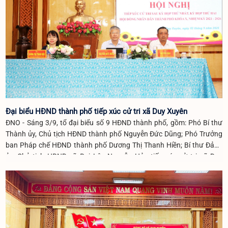
Đại biểu HĐND thành phố tiếp xúc cử tri xã Duy Xuyên
ĐNO - Sáng 3/9, tổ đại biểu số 9 HĐND thành phố, gồm: Phó Bí thư
Thành ủy, Chủ tịch HĐND thành phố Nguyễn Đức Dũng; Phó Trưởng
ban Pháp chế HĐND thành phố Dương Thị Thanh Hiền; Bí thư Đảng
ủy, Chủ tịch HĐND xã Đại Lộc Nguyễn Hảo tiếp xúc cử tri xã Duy
Xuyên sau kỳ họp thứ 1, thứ 2 HĐND thành phố khóa X, nhiệm kỳ
2021 - 2026.