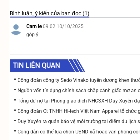
Bình luận, ý kiến của bạn đọc (1)
Cam le
09:02 10/10/2025
góp ý
TIN LIÊN QUAN
•
Công đoàn công ty Sedo Vinako tuyên dương khen thưở
•
Nguồn vốn tín dụng chính sách chắp cánh giấc mơ an c
•
Tổng dư nợ tại Phòng giao dịch NHCSXH Duy Xuyên đạ
•
Công đoàn Ct TNHH Hi-tech Việt Nam Apparel tổ chức 
•
Duy Xuyên ra quân bảo vệ môi trường tại điểm du lịch s
•
Công dân có thể lựa chọn UBND xã hoặc văn phòng côn