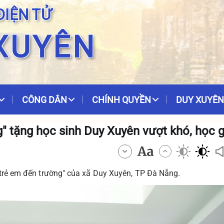
ĐIỆN TỬ
XUYÊN
CÔNG DÂN
CHÍNH QUYỀN
DUY XUYÊN
 tặng học sinh Duy Xuyên vượt khó, học g
 trẻ em đến trường" của xã Duy Xuyên, TP Đà Nẵng.