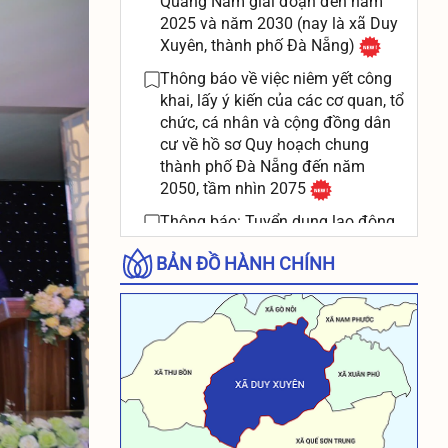
Quảng Nam giai đoạn đến năm
2025 và năm 2030 (nay là xã Duy
Xuyên, thành phố Đà Nẵng)
Thông báo về việc niêm yết công
khai, lấy ý kiến của các cơ quan, tổ
chức, cá nhân và cộng đồng dân
cư về hồ sơ Quy hoạch chung
thành phố Đà Nẵng đến năm
2050, tầm nhìn 2075
Thông báo: Tuyển dụng lao động
hợp đồng phụ trách chuyển đổi
BẢN ĐỒ HÀNH CHÍNH
số, công nghệ thông tin làm việc
tại UBND xã Duy Xuyên
Thông báo treo cờ của Ủy ban
nhân dân xã Duy Xuyên
THÔNG BÁO: Niêm yết danh sách
đối tượng đề nghị công nhận và
giải quyết chế đệ thương binh
theo Nghị định 131/2021/NĐ-CP