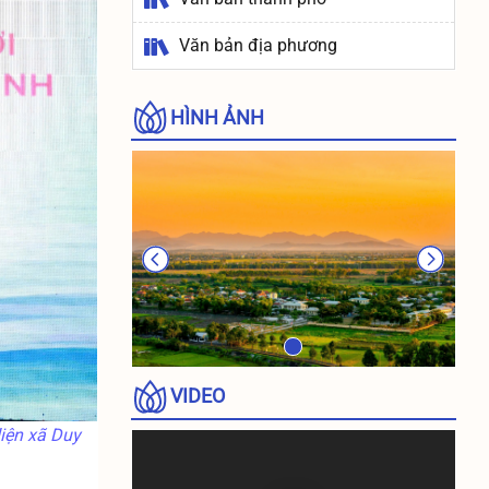
Văn bản địa phương
HÌNH ẢNH
VIDEO
iện xã Duy