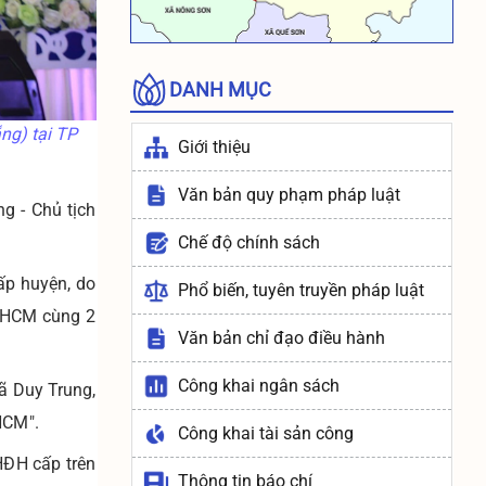
ngày 30/12/2021 của Chính phủ
Thông báo rà soát danh sách
người dân đủ điều kiện để cấp
DANH MỤC
BHYT xã An toàn khu của xã Duy
Xuyên
ng) tại TP
Giới thiệu
Thông báo: Niêm yết Danh sách
đối tượng đề nghị công nhận và
Văn bản quy phạm pháp luật
giải quyết chế độ thương binh
g - Chủ tịch
theo Nghị định 131/2021/NĐ-CP
Chế độ chính sách
của chính phủ
ấp huyện, do
Thông báo: Niêm yết Danh sách
Phổ biến, tuyên truyền pháp luật
đối tượng đề nghị công nhận và
P HCM cùng 2
giải quyết chế độ thương binh
Văn bản chỉ đạo điều hành
theo Nghị định 131/2021/NĐ-CP
của chính phủ
Công khai ngân sách
ã Duy Trung,
HCM".
Công khai tài sản công
HĐH cấp trên
Thông tin báo chí