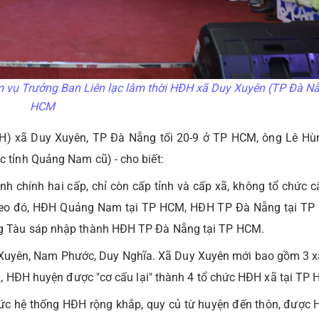
 vụ Trưởng Ban Liên lạc lâm thời HĐH xã Duy Xuyên (TP Đà Nẵ
HCM
ĐH) xã Duy Xuyên, TP Đà Nẵng tối 20-9 ở TP HCM, ông Lê Hùn
tỉnh Quảng Nam cũ) - cho biết:
nh chính hai cấp, chỉ còn cấp tỉnh và cấp xã, không tổ chức c
 Theo đó, HĐH Quảng Nam tại TP HCM, HĐH TP Đà Nẵng tại T
g Tàu sáp nhập thành HĐH TP Đà Nẵng tại TP HCM.
 Xuyên, Nam Phước, Duy Nghĩa. Xã Duy Xuyên mới bao gồm 3 x
, HĐH huyện được "cơ cấu lại" thành 4 tổ chức HĐH xã tại TP 
ức hệ thống HĐH rộng khắp, quy củ từ huyện đến thôn, được 