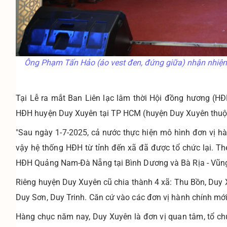
Ông Phạm Tấn Hảo (áo vest đen, đứng giữa) nhận nhiệm
Tại Lễ ra mắt Ban Liên lạc lâm thời Hội đồng hương (H
HĐH huyện Duy Xuyên tại TP HCM (huyện Duy Xuyên thuộc 
"Sau ngày 1-7-2025, cả nước thực hiện mô hình đơn vị hà
vậy hệ thống HĐH từ tỉnh đến xã đã được tổ chức lại.
HĐH Quảng Nam-Đà Nẵng tại Bình Dương và Bà Rịa - Vũn
Riêng huyện Duy Xuyên cũ chia thành 4 xã: Thu Bồn, Duy
Duy Sơn, Duy Trinh. Căn cứ vào các đơn vị hành chính mới
Hàng chục năm nay, Duy Xuyên là đơn vị quan tâm, tổ ch