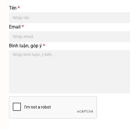
Tên
*
Email
*
Bình luận, góp ý
*