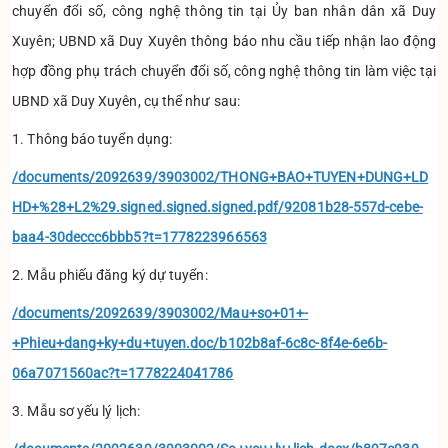
chuyển đổi số, công nghệ thông tin tại Ủy ban nhân dân xã Duy
Xuyên; UBND xã Duy Xuyên thông báo nhu cầu tiếp nhận lao động
hợp đồng phụ trách chuyển đổi số, công nghệ thông tin làm việc tại
UBND xã Duy Xuyên, cụ thể như sau:
1. Thông báo tuyển dụng:
/documents/2092639/3903002/THONG+BAO+TUYEN+DUNG+LD
HD+%28+L2%29.signed.signed.signed.pdf/92081b28-557d-cebe-
baa4-30deccc6bbb5?t=1778223966563
2. Mẫu phiếu đăng ký dự tuyển:
/documents/2092639/3903002/Mau+so+01+-
+Phieu+dang+ky+du+tuyen.doc/b102b8af-6c8c-8f4e-6e6b-
06a7071560ac?t=1778224041786
3. Mẫu sơ yếu lý lịch: