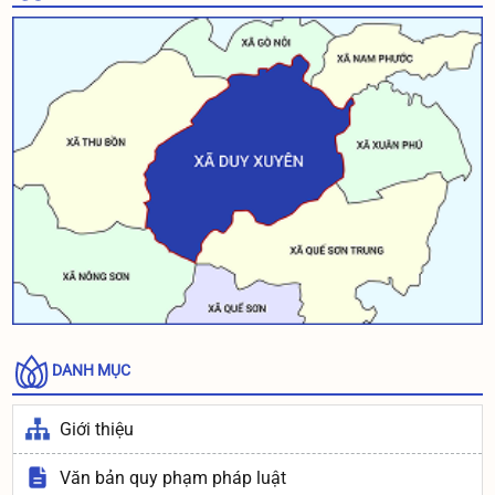
Thông báo rà soát danh sách người dân đủ điều kiện để cấp
BHYT xã An toàn khu của xã Duy Xuyên
Thông báo: Niêm yết Danh sách đối tượng đề nghị công
nhận và giải quyết chế độ thương binh theo Nghị định
131/2021/NĐ-CP của chính phủ
Thông báo: Niêm yết Danh sách đối tượng đề nghị công
nhận và giải quyết chế độ thương binh theo Nghị định
131/2021/NĐ-CP của chính phủ
DANH MỤC
Giới thiệu
Văn bản quy phạm pháp luật