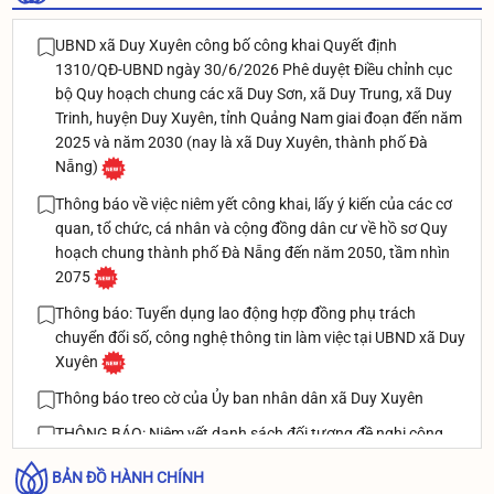
UBND xã Duy Xuyên công bố công khai Quyết định
1310/QĐ-UBND ngày 30/6/2026 Phê duyệt Điều chỉnh cục
bộ Quy hoạch chung các xã Duy Sơn, xã Duy Trung, xã Duy
Trinh, huyện Duy Xuyên, tỉnh Quảng Nam giai đoạn đến năm
2025 và năm 2030 (nay là xã Duy Xuyên, thành phố Đà
Nẵng)
Thông báo về việc niêm yết công khai, lấy ý kiến của các cơ
quan, tổ chức, cá nhân và cộng đồng dân cư về hồ sơ Quy
hoạch chung thành phố Đà Nẵng đến năm 2050, tầm nhìn
2075
Thông báo: Tuyển dụng lao động hợp đồng phụ trách
chuyển đổi số, công nghệ thông tin làm việc tại UBND xã Duy
Xuyên
Thông báo treo cờ của Ủy ban nhân dân xã Duy Xuyên
THÔNG BÁO: Niêm yết danh sách đối tượng đề nghị công
nhận và giải quyết chế đệ thương binh theo Nghị định
BẢN ĐỒ HÀNH CHÍNH
131/2021/NĐ-CP ngày 30/12/2021 của Chính phủ